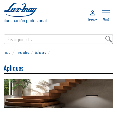
Menú
Intranet
iluminación profesional
Inicio
/
Productos
/
Apliques
/
Apliques