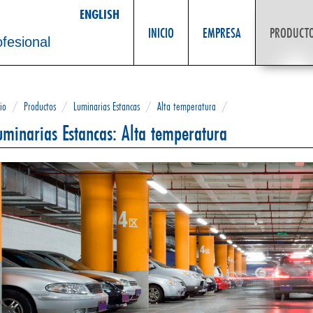
ENGLISH
INICIO
EMPRESA
PRODUCT
ofesional
cio
/
Productos
/
Luminarias Estancas
/
Alta temperatura
/
uminarias Estancas: Alta temperatura