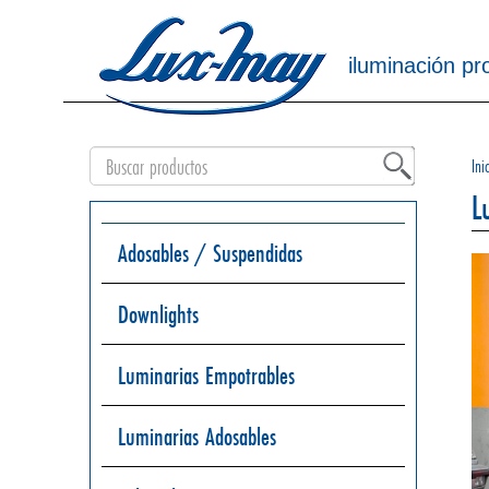
iluminación pr
Ini
L
Adosables / Suspendidas
Downlights
Luminarias Empotrables
Luminarias Adosables