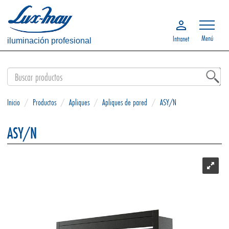
Menú
Intranet
iluminación profesional
Inicio
/
Productos
/
Apliques
/
Apliques de pared
/
ASY/N
ASY/N