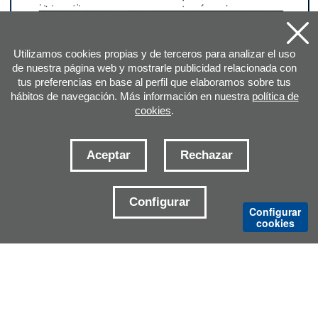
AMPLIAR HOJA DEL CATÁLOGO
Utilizamos cookies propias y de terceros para analizar el uso
de nuestra página web y mostrarle publicidad relacionada con
tus preferencias en base al perfil que elaboramos sobre tus
hábitos de navegación. Más información en nuestra
política de
cookies
.
Aceptar
Rechazar
DIRECCIÓN
Configurar
Configurar
cookies
E-MAILS CONTACTO
DELEGACIONES
Aviso legal
Política de cookies
Condiciones generales de venta