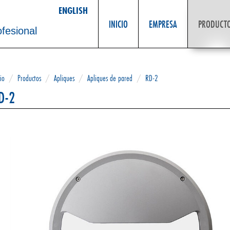
ENGLISH
INICIO
EMPRESA
PRODUCT
ofesional
cio
/
Productos
/
Apliques
/
Apliques de pared
/
RD-2
D-2