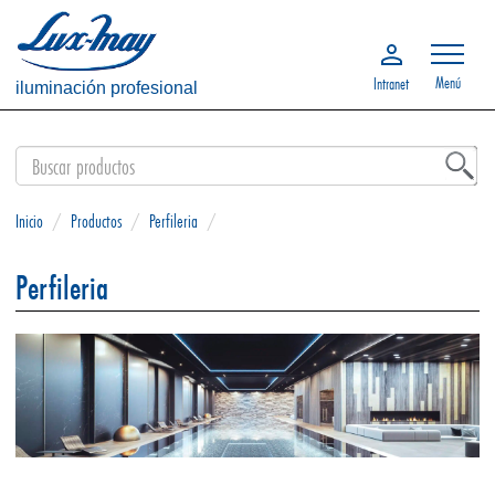
Menú
Intranet
iluminación profesional
Inicio
/
Productos
/
Perfileria
/
Perfileria