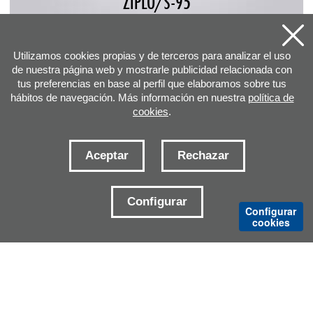
ZIPLO/S-95
Utilizamos cookies propias y de terceros para analizar el uso
de nuestra página web y mostrarle publicidad relacionada con
tus preferencias en base al perfil que elaboramos sobre tus
hábitos de navegación. Más información en nuestra
política de
cookies
.
Aceptar
Rechazar
DIRECCIÓN
Configurar
Configurar
cookies
E-MAILS CONTACTO
DELEGACIONES
Aviso legal
Política de cookies
Condiciones generales de venta
Política de privacidad
Sitemap