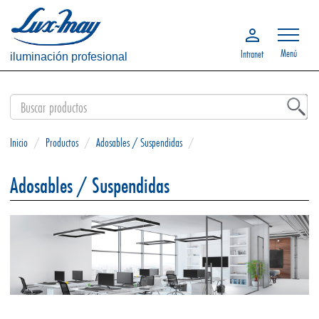
Menú
Intranet
iluminación profesional
Inicio
/
Productos
/
Adosables / Suspendidas
/
Adosables / Suspendidas